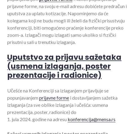
prijavne forme, na svoju e-mail adresu dobićete predračun i
uputstva za uplatu kotizacije. Napominjemo da će
kolegama koji ne budu mogli ili želeli da fizički prisustvuju
konferenciji, biti omogućeno praćenje konferencije preko
zoom-a. Izlagači mogu izlagati samo ukoliko si fizički
prisutni u sali u trenutku izlaganja.
Uputstvo za prijavu sažetaka
(usmena izlaganja, poster
prezentacije i radionice)
Učešće na Konferenciji sa izlaganjem prijavljuje se
popunjavanjem
prijavne forme
i dostavljanjem sažetka
izlaganja (za sve oblike izlaganja i učešća: usmena
prezentacija, poster, radionice) do
1. jula 2024. godine na adresu
konferencija@mensa.rs
Sažeci usmenih izlaganja i poster prezentacija