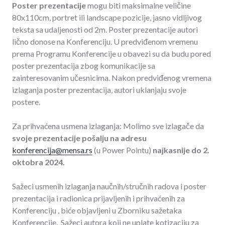
Poster prezentacije
mogu biti maksimalne veličine
80x110cm, portret ili landscape pozicije, jasno vidljivog
teksta sa udaljenosti od 2m. Poster prezentacije autori
lično donose na Konferenciju. U predviđenom vremenu
prema Programu Konferencije u obavezi su da budu pored
poster prezentacija zbog komunikacije sa
zainteresovanim učesnicima. Nakon predviđenog vremena
izlaganja poster prezentacija, autori uklanjaju svoje
postere.
Za prihvaćena usmena izlaganja: Molimo sve izlagače da
svoje prezentacije pošalju na adresu
konferencija@mensa.rs
(u Power Pointu)
najkasnije do 2.
oktobra 2024.
Sažeci usmenih izlaganja naučnih/stručnih radova i poster
prezentacija i radionica prijavljenih i prihvaćenih za
Konferenciju , biće objavljeni u Zborniku sažetaka
Konferencije. Sažeci autora koji ne uplate kotizaciju za