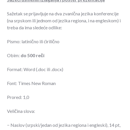
Sažetak se prijavljuje na dva zvanična jezika konferencije
(na srpskom ili jednom od jezika regiona, i na engleskom) i
treba da ima sledeće odlike:
Pismo: latinično ili ćirilično
Obim:
do 500 reči
Format: Word (.doc ili .docx)
Font: Times New Roman
Prored: 1,0
Veličina slova:
− Naslov (srpski/jedan od jezika regiona i engleski), 14 pt,