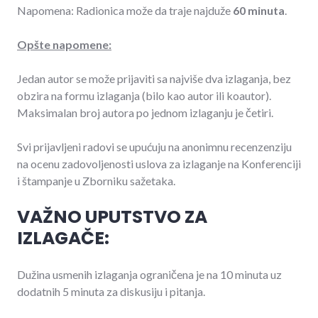
Napomena: Radionica može da traje najduže
60 minuta
.
Opšte napomene:
Jedan autor se može prijaviti sa najviše dva izlaganja, bez
obzira na formu izlaganja (bilo kao autor ili koautor).
Maksimalan broj autora po jednom izlaganju je četiri.
Svi prijavljeni radovi se upućuju na anonimnu recenzenziju
na ocenu zadovoljenosti uslova za izlaganje na Konferenciji
i štampanje u Zborniku sažetaka.
VAŽNO UPUTSTVO ZA
IZLAGAČE:
Dužina usmenih izlaganja ograničena je na 10 minuta uz
dodatnih 5 minuta za diskusiju i pitanja.