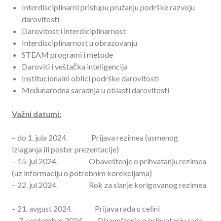
Interdisciplinarni pristupu pružanju podrške razvoju
darovitosti
Darovitost i interdiciplinarnost
Interdisciplinarnost u obrazovanju
STEAM programi i metode
Daroviti i veštačka inteligencija
Institucionalni oblici podrške darovitosti
Međunarodna saradnja u oblasti darovitosti
Važni datumi:
– do 1. jula 2024. Prijava rezimea (usmenog
izlaganja ili poster prezentacije)
– 15. jul 2024. Obaveštenje o prihvatanju rezimea
(uz informaciju o potrebnim korekcijama)
– 22. jul 2024. Rok za slanje korigovanog rezimea
– 21. avgust 2024. Prijava rada u celini
– 7. septembar 2024. Obaveštenje o prihvatanju rada