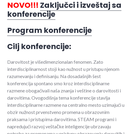
NOVO!!!
Zaključci i izveštaj sa
konferencije
Program konferencije
Cilj konferencije:
Darovitost je višedimenzionalan fenomen. Zato
interdisciplinarnost stoji kao nužnost u pristupu njenom
razumevanju i definisanju. Na dosadašnjih šest
konferencija spontano smo kroz interdisciplinarne
razmene obogaćivali naša znanja i veštine o darovitosti i
darovitima. Ovogodišnja tema konferencije stavlja
interdisciplinarne razmene na centralno mesto uzimajući u
obzir nužnost prvenstveno promena u obrazovnim
praksama i pristupima darovitima. STEAM programi i
napredujući razvoj veštačke inteligencije ubrzavaju
potrebe za promenama u pristupu obrazovanju darovitih i