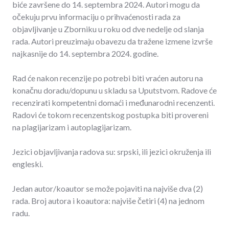
biće završene do 14. septembra 2024. Autori mogu da
očekuju prvu informaciju o prihvaćenosti rada za
objavljivanje u Zborniku u roku od dve nedelje od slanja
rada. Autori preuzimaju obavezu da tražene izmene izvrše
najkasnije do 14. septembra 2024. godine.
Rad će nakon recenzije po potrebi biti vraćen autoru na
konačnu doradu/dopunu u skladu sa Uputstvom. Radove će
recenzirati kompetentni domaći i međunarodni recenzenti.
Radovi će tokom recenzentskog postupka biti provereni
na plagijarizam i autoplagijarizam.
Jezici objavljivanja radova su: srpski, ili jezici okruženja ili
engleski.
Jedan autor/koautor se može pojaviti na najviše dva (2)
rada. Broj autora i koautora: najviše četiri (4) na jednom
radu.