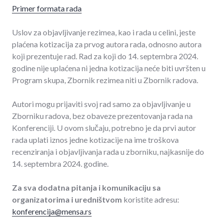
Primer formata rada
Uslov za objavljivanje rezimea, kao i rada u celini, jeste
plaćena kotizacija za prvog autora rada, odnosno autora
koji prezentuje rad. Rad za koji do 14. septembra 2024.
godine nije uplaćena ni jedna kotizacija neće biti uvršten u
Program skupa, Zbornik rezimea niti u Zbornik radova.
Autori mogu prijaviti svoj rad samo za objavljivanje u
Zborniku radova, bez obaveze prezentovanja rada na
Konferenciji. U ovom slučaju, potrebno je da prvi autor
rada uplati iznos jedne kotizacije na ime troškova
recenziranja i objavljivanja rada u zborniku, najkasnije do
14. septembra 2024. godine.
Za sva dodatna pitanja i komunikaciju sa
organizatorima i uredništvom
koristite adresu:
konferencija@mensa.rs