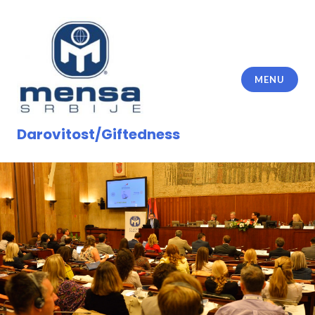
Skip
to
content
MENU
Darovitost/Giftedness