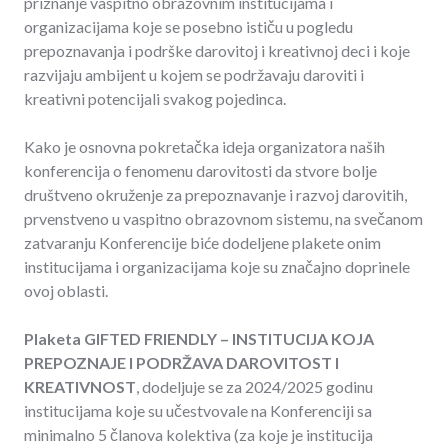
priznanje vaspitno obrazovnim institucijama i
organizacijama koje se posebno ističu u pogledu
prepoznavanja i podrške darovitoj i kreativnoj deci i koje
razvijaju ambijent u kojem se podržavaju daroviti i
kreativni potencijali svakog pojedinca.
Kako je osnovna pokretačka ideja organizatora naših
konferencija o fenomenu darovitosti da stvore bolje
društveno okruženje za prepoznavanje i razvoj darovitih,
prvenstveno u vaspitno obrazovnom sistemu, na svečanom
zatvaranju Konferencije biće dodeljene plakete onim
institucijama i organizacijama koje su značajno doprinele
ovoj oblasti.
Plaketa GIFTED FRIENDLY – INSTITUCIJA KOJA
PREPOZNAJE I PODRŽAVA DAROVITOST I
KREATIVNOST
, dodeljuje se za 2024/2025 godinu
institucijama koje su učestvovale na Konferenciji sa
minimalno 5 članova kolektiva (za koje je institucija