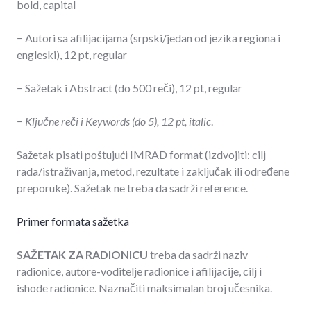
bold, capital
− Autori sa afilijacijama (srpski/jedan od jezika regiona i
engleski), 12 pt, regular
− Sažetak i Abstract (do 500 reči), 12 pt, regular
−
Ključne reči i Keywords (do 5), 12 pt, italic
.
Sažetak pisati poštujući IMRAD format (izdvojiti: cilj
rada/istraživanja, metod, rezultate i zaključak ili određene
preporuke). Sažetak ne treba da sadrži reference.
Primer formata sažetka
SAŽETAK ZA RADIONICU
treba da sadrži naziv
radionice, autore-voditelje radionice i afilijacije, cilj i
ishode radionice. Naznačiti maksimalan broj učesnika.