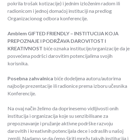
pokrila trošak kotizacije) i jednim izloženim radom ili
radionicom i jednoj domaćoj instituciji na predlog
Organizacionog odbora konferencije.
Amblem GIFTED FRIENDLY – INSTITUCIJA KOJA
PREPOZNAJE I PODRŽAVA DAROVITOST I
KREATIVNOST
biće oznaka institucije/organizacije da je
posvećena podršci darovitim potencijalima svojih
korisnika.
Posebna zahvalnica
biće dodeljena autoru/autorima
najbolje prezentacije ili radionice prema izboru učesnika
Konferencije.
Na ovaj način želimo da doprinesemo vidljivosti onih
institucija i organizacija koje su senzibilisane za
prepoznavanje i pružanje aktivne podrške razvoju
darovitih i kreativnih potencijala dece i odraslih u našoj
zemlji. Nadamo se da ćemo širiti mrežu takvih institucija i