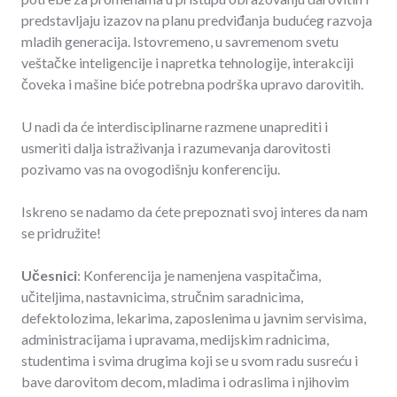
predstavljaju izazov na planu predviđanja budućeg razvoja
mladih generacija. Istovremeno, u savremenom svetu
veštačke inteligencije i napretka tehnologije, interakciji
čoveka i mašine biće potrebna podrška upravo darovitih.
U nadi da će interdisciplinarne razmene unaprediti i
usmeriti dalja istraživanja i razumevanja darovitosti
pozivamo vas na ovogodišnju konferenciju.
Iskreno se nadamo da ćete prepoznati svoj interes da nam
se pridružite!
Učesnici
: Konferencija je namenjena vaspitačima,
učiteljima, nastavnicima, stručnim saradnicima,
defektolozima, lekarima, zaposlenima u javnim servisima,
administracijama i upravama, medijskim radnicima,
studentima i svima drugima koji se u svom radu susreću i
bave darovitom decom, mladima i odraslima i njihovim