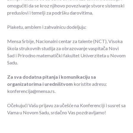
omogućiti da se kroz njihovo povezivanje stvore sistemski
preduslovi i temelji za podršku darovitima.
Plaketu, amblem i zahvalnicu dodeljuju:
Mensa Srbije, Nacionalni centar za talente (NCT), Visoka
škola strukovnih studija za obrazovanje vaspitača Novi
Sad i Prirodno matematički fakultet Univerziteta u Novom
Sadu.
Za sva dodatna pitanja i komunikaciju sa
organizatorima i uredništvom
koristite adresu:
konferencija@mensa.rs.
Očekujući Vašu prijavu za učešće na Konferenciji i susret sa
Vama u Novom Sadu, srdačno Vas pozdravljamo!