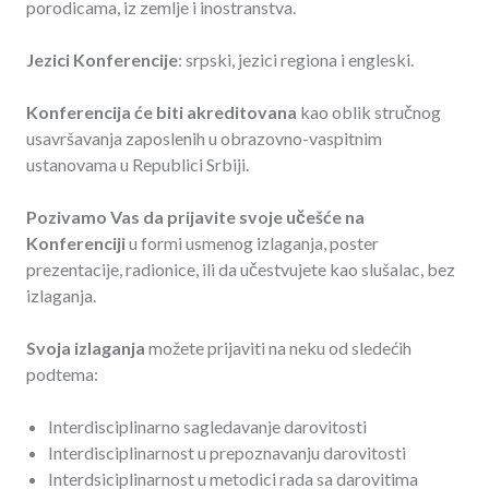
porodicama, iz zemlje i inostranstva.
Jezici Konferencije
: srpski, jezici regiona i engleski.
Konferencija će biti akreditovana
kao oblik stručnog
usavršavanja zaposlenih u obrazovno-vaspitnim
ustanovama u Republici Srbiji.
Pozivamo Vas da prijavite svoje učešće na
Konferenciji
u formi usmenog izlaganja, poster
prezentacije, radionice, ili da učestvujete kao slušalac, bez
izlaganja.
Svoja izlaganja
možete prijaviti na neku od sledećih
podtema:
Interdisciplinarno sagledavanje darovitosti
Interdisciplinarnost u prepoznavanju darovitosti
Interdsiciplinarnost u metodici rada sa darovitima