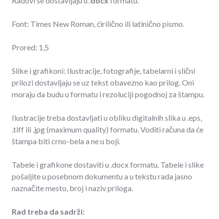
Radovi se dostavljaju u .
docx
formatu.
Font: Times New Roman, ćirilično ili latinično pismo.
Prored: 1,5
Slike i grafikoni: Ilustracije, fotografije, tabelarni i slični
prilozi dostavljaju se uz tekst obavezno kao prilog. Oni
moraju da budu u formatu i rezoluciji pogodnoj za štampu.
Ilustracije treba dostavljati u obliku digitalnih slika u .eps,
.tiff ili .jpg (maximum quality) formatu. Voditi računa da će
štampa biti crno-bela a ne u boji.
Tabele i grafikone dostaviti u .docx formatu. Tabele i slike
pošaljite u posebnom dokumentu a u tekstu rada jasno
naznačite mesto, broj i naziv priloga.
Rad treba da sadrži: