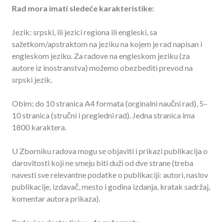
Rad mora imati sledeće karakteristike:
Jezik: srpski, ili jezici regiona ili engleski, sa
sažetkom/apstraktom na jeziku na kojem je rad napisan i
engleskom jeziku. Za radove na engleskom jeziku (za
autore iz inostranstva) možemo obezbediti prevod na
srpski jezik.
Obim: do 10 stranica A4 formata (orginalni naučni rad), 5–
10 stranica (stručni i pregledni rad). Jedna stranica ima
1800 karaktera.
U Zborniku radova mogu se objaviti i prikazi publikacija o
darovitosti koji ne smeju biti duži od dve strane (treba
navesti sve relevantne podatke o publikaciji: autori, naslov
publikacije, izdavač, mesto i godina izdanja, kratak sadržaj,
komentar autora prikaza).