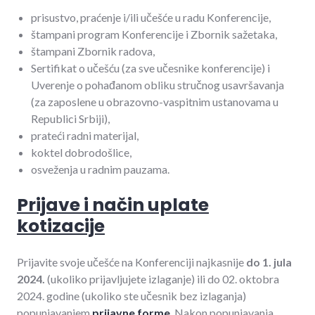
prisustvo, praćenje i/ili učešće u radu Konferencije,
štampani program Konferencije i Zbornik sažetaka,
štampani Zbornik radova,
Sertifikat o učešću (za sve učesnike konferencije) i
Uverenje o pohađanom obliku stručnog usavršavanja
(za zaposlene u obrazovno-vaspitnim ustanovama u
Republici Srbiji),
prateći radni materijal,
koktel dobrodošlice,
osveženja u radnim pauzama.
Prijave i način uplate
kotizacije
Prijavite svoje učešće na Konferenciji najkasnije
do 1. jula
2024.
(ukoliko prijavljujete izlaganje) ili do 02. oktobra
2024. godine (ukoliko ste učesnik bez izlaganja)
popunjavanjem
prijavne forme
. Nakon popunjavanja