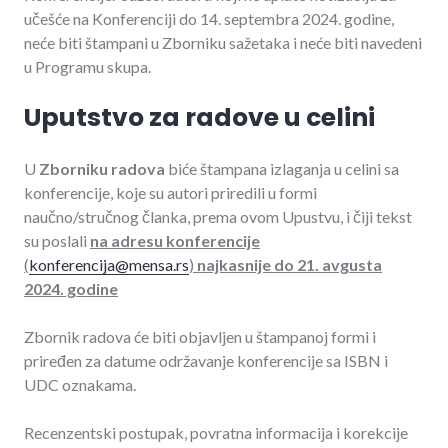
učešće na Konferenciji do 14. septembra 2024. godine,
neće biti štampani u Zborniku sažetaka i neće biti navedeni
u Programu skupa.
Uputstvo za radove u celini
U
Zborniku radova
biće štampana izlaganja u celini sa
konferencije, koje su autori priredili u formi
naučno/stručnog članka, prema ovom Upustvu, i čiji tekst
su poslali
na adresu konferencije
(
konferencija@mensa.rs
)
najkasnije do 21. avgusta
2024. godine
Zbornik radova će biti objavljen u štampanoj formi i
priređen za datume održavanje konferencije sa ISBN i
UDC oznakama.
Recenzentski postupak, povratna informacija i korekcije