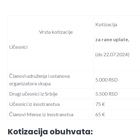
Kotizacija
Vrsta kotizacije
za rane uplate,
Učesnici
(do 22.07.2024)
Članovi udruženja i ustanova
5.000 RSD
organizatora skupa
Drugi učesnici iz Srbije
5.500 RSD
Učesnici iz inostranstva
75 €
Članovi Mense iz inostranstva
65 €
Kotizacija obuhvata: