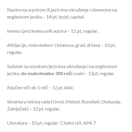
Naslov na srpskom ili jezicima okruženja i obavezno na
engleskom jeziku – 14 pt, bold, capital.
Imena i prezimena svih autora – 12 pt, regular,
Afilijacije, redosledom: Ustanova, grad, država – 10 pt,
regular,
Sažetak na srpskom/jezicima okruženja i na engleskom
jeziku,
do maksimalno 300 reči
svaki – 12pt, regular,
Ključne reči: do 5 reči – 12 pt, italic,
Struktura teksta rada (Uvod, Metod, Rezultati, Diskusija,
Zaključak) – 12 pt, regular,
Literatura – 10 pt, regular; Citatni stil: APA 7