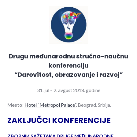
Drugu međunarodnu stručno-naučnu
konferenciju
“Darovitost, obrazovanje i razvoj”
31. jul – 2. avgust 2018. godine
Mesto
:
Hotel “Metropol Palace”
, Beograd, Srbija.
ZAKLJUČCI KONFERENCIJE
ZBORNIK SAŽETAKA DRUGE MEĐUNARODNE