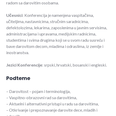
radom sa darovitim osobama.
Učesnici
: Konferencija je namenjena vaspitačima,
učiteljima, nastavnicima, stručnim saradnicima,
defektolozima, lekarima, zaposlenima u javnim servisima,
administracijama i upravama, medijskim radnicima,
studentima i svima drugima koji se u svom radu susreću i
bave darovitom decom, mladima i odraslima, iz zemlje i
inostranstva.
Jezici Konferencije
: srpski, hrvatski, bosanski i engleski.
Podteme
– Darovitost – pojam i terminologija,
– Vaspitno-obrazovni rad sa darovitima,
– Aktuelni i alternativni pristupi u radu sa darovitima,
– Otkrivanje i prepoznavanje darovite dece, mladih i