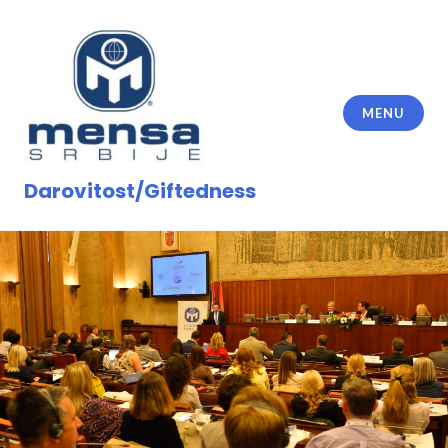
Skip
to
content
MENU
Darovitost/Giftedness