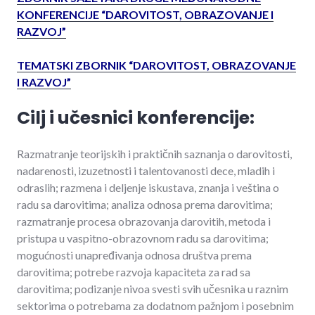
KONFERENCIJE “DAROVITOST, OBRAZOVANJE I
RAZVOJ”
TEMATSKI ZBORNIK “DAROVITOST, OBRAZOVANJE
I RAZVOJ”
Cilj i učesnici konferencije:
Razmatranje teorijskih i praktičnih saznanja o darovitosti,
nadarenosti, izuzetnosti i talentovanosti dece, mladih i
odraslih; razmena i deljenje iskustava, znanja i veština o
radu sa darovitima; analiza odnosa prema darovitima;
razmatranje procesa obrazovanja darovitih, metoda i
pristupa u vaspitno-obrazovnom radu sa darovitima;
mogućnosti unapređivanja odnosa društva prema
darovitima; potrebe razvoja kapaciteta za rad sa
darovitima; podizanje nivoa svesti svih učesnika u raznim
sektorima o potrebama za dodatnom pažnjom i posebnim